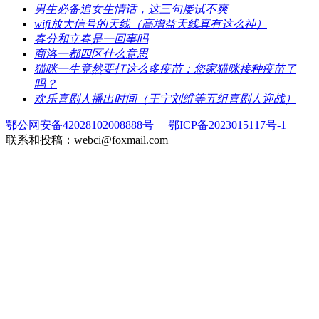
​男生必备追女生情话，这三句屡试不爽
​wifi放大信号的天线（高增益天线真有这么神）
​春分和立春是一回事吗
​商洛一都四区什么意思
​猫咪一生竟然要打这么多疫苗：您家猫咪接种疫苗了
吗？
​欢乐喜剧人播出时间（王宁刘维等五组喜剧人迎战）
鄂公网安备42028102008888号
鄂ICP备2023015117号-1
联系和投稿：webci@foxmail.com