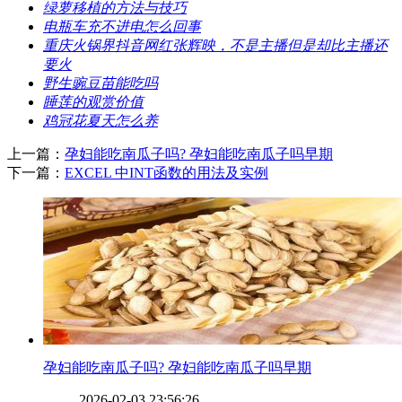
​绿萝移植的方法与技巧
​电瓶车充不进电怎么回事
​重庆火锅界抖音网红张辉映，不是主播但是却比主播还
要火
​野生豌豆苗能吃吗
​睡莲的观赏价值
​鸡冠花夏天怎么养
上一篇：
​孕妇能吃南瓜子吗? 孕妇能吃南瓜子吗早期
下一篇：
​EXCEL 中INT函数的用法及实例
​孕妇能吃南瓜子吗? 孕妇能吃南瓜子吗早期
2026-02-03 23:56:26