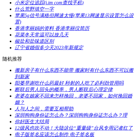
​小米定位追踪(i.im com查找手机)
​什么荒野填空一字
​苹果5g信号满格但网速太慢(苹果13网速显示设置怎么设
置)
​香港李丽娟的资料 香港李丽仪简历
​花菜冬天常温可以放几天
​椒盐和盐味道区别
​辽宁省婚假多少天2023年新规定
随机推荐
​搬新房子有什么东西不能带 搬家时有什么东西不可以搬
到新家
​阳萎早谢吃什么药最好 秒射的人吃了必利劲管用吗
​断联后男人回头的概率，男人断联后心理定律
​老婆在娘家不回来怎样挽回，老婆不回家，如何挽回婚
姻？
​人与人之间，需要互相帮助
​深圳狗狗身份证怎么办？深圳狗狗身份证怎么办？理
​你好医生大结局
​12级风也吹不动！大陆这位“重量级”台风专用记者红了
​电子版签名应该怎么制作 电子签名板