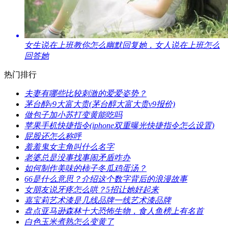
​女生说在上班教你怎么幽默回复她，女人说在上班怎么
回答她
热门排行
​夫妻有哪些比较刺激的爱爱姿势？
​茅台醇v9大富大贵(茅台醇大富大贵v9报价)
​做包子加小苏打变黄能吃吗
​苹果手机快捷指令(iphone双重曝光快捷指令怎么设置)
​屁股还怎么称呼
​羞羞鬼女主角叫什么名字
​老婆总是没事找事闹矛盾咋办
​如何制作美味的柿子冬瓜鸡蛋汤？
​66是什么意思？介绍这个数字背后的浪漫故事
​女朋友说牙疼怎么哄？5招让她好起来
​嘉宝莉艺术漆是几线品牌一线艺术漆品牌
​盘点亚马逊森林十大恐怖生物，食人鱼榜上有名首
​白色玉米煮熟怎么变黄了