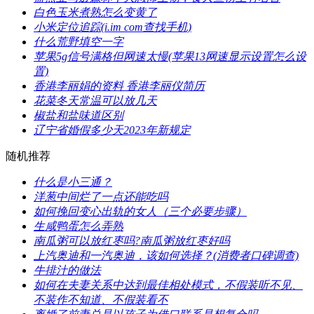
​白色玉米煮熟怎么变黄了
​小米定位追踪(i.im com查找手机)
​什么荒野填空一字
​苹果5g信号满格但网速太慢(苹果13网速显示设置怎么设
置)
​香港李丽娟的资料 香港李丽仪简历
​花菜冬天常温可以放几天
​椒盐和盐味道区别
​辽宁省婚假多少天2023年新规定
随机推荐
​什么是小三通？
​洋葱中间烂了一点还能吃吗
​如何挽回变心出轨的女人（三个必要步骤）
​生咸鸭蛋怎么弄熟
​南瓜粥可以放红枣吗?南瓜粥放红枣好吗
上汽奥迪和一汽奥迪，该如何选择？(消费者口碑调查)
​牛排汁的做法
​如何在夫妻关系中达到最佳相处模式，不假装听不见、
不装作不知道、不假装看不