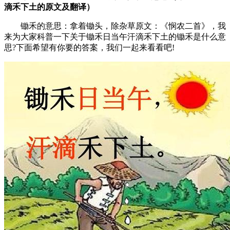
滴禾下土的原文及翻译）
锄禾的意思：拿着锄头，除杂草原文：《悯农二首》，我
来为大家科普一下关于锄禾日当午汗滴禾下土的锄禾是什么意
思?下面希望有你要的答案，我们一起来看看吧!