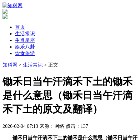
首页
生活常识
生肖星座
娱乐八卦
饮食旅游
知科网
>
生活常识
> 正文
​锄禾日当午汗滴禾下土的锄禾
是什么意思（锄禾日当午汗滴
禾下土的原文及翻译）
2026-02-04 07:13
来源：网络
点击：
137
锄禾日当午汗滴禾下土的锄禾是什么意思（锄禾日当午汗