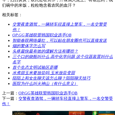
们碗中的米饭，粒粒饱含着农民的血汗？
相关标签：
​交警夜查酒驾，一辆轿车径直撞上警车，一名交警受
伤！
​OP.GG英雄联盟韩国职业选手OB
​智能春联网络爆红，可以贴在朋友圈也可以直接发送
​烟的繁体字怎么写
​头疼最快最有效的缓解方法有哪些？
​三个口的烧瓶叫什么,高中化学问题 这个仪器装置叫什么
名字
​首个生态文明试验区是哪
​水煮甜玉米要放盐吗 玉米放盐变甜
​陌陌上和女生聊天该怎么聊？陌陌聊天技巧
​医院为什么叫火神山（有什么意义）
上一篇：
​OP.GG英雄联盟韩国职业选手OB
下一篇：
​交警夜查酒驾，一辆轿车径直撞上警车，一名交警受
伤！