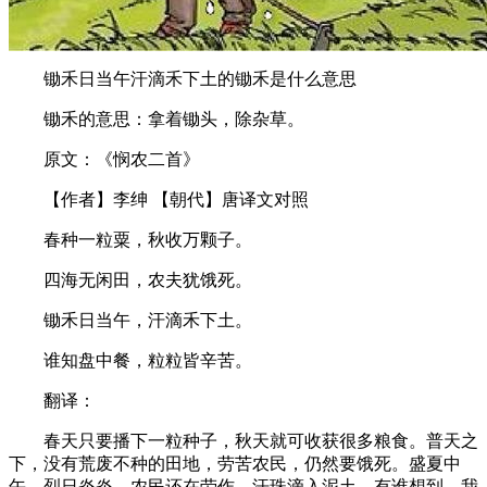
锄禾日当午汗滴禾下土的锄禾是什么意思
锄禾的意思：拿着锄头，除杂草。
原文：《悯农二首》
【作者】李绅 【朝代】唐译文对照
春种一粒粟，秋收万颗子。
四海无闲田，农夫犹饿死。
锄禾日当午，汗滴禾下土。
谁知盘中餐，粒粒皆辛苦。
翻译：
春天只要播下一粒种子，秋天就可收获很多粮食。普天之
下，没有荒废不种的田地，劳苦农民，仍然要饿死。盛夏中
午，烈日炎炎，农民还在劳作，汗珠滴入泥土。有谁想到，我