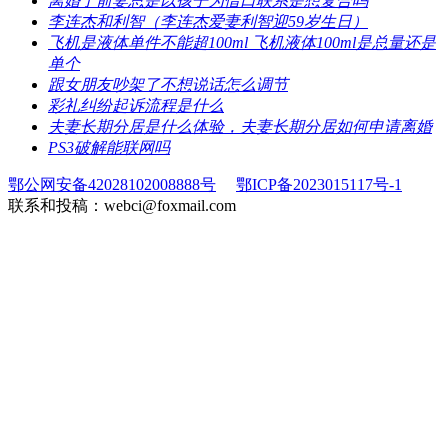
​离婚了前妻总是以孩子为借口联系是想复合吗
​李连杰和利智（李连杰爱妻利智迎59岁生日）
​飞机是液体单件不能超100ml 飞机液体100ml是总量还是
单个
​跟女朋友吵架了不想说话怎么调节
​彩礼纠纷起诉流程是什么
​夫妻长期分居是什么体验，夫妻长期分居如何申请离婚
​PS3破解能联网吗
鄂公网安备42028102008888号
鄂ICP备2023015117号-1
联系和投稿：webci@foxmail.com