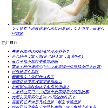
​女生说在上班教你怎么幽默回复她，女人说在上班怎么
回答她
热门排行
​夫妻有哪些比较刺激的爱爱姿势？
​茅台醇v9大富大贵(茅台醇大富大贵v9报价)
​做包子加小苏打变黄能吃吗
​苹果手机快捷指令(iphone双重曝光快捷指令怎么设置)
​屁股还怎么称呼
​羞羞鬼女主角叫什么名字
​老婆总是没事找事闹矛盾咋办
​如何制作美味的柿子冬瓜鸡蛋汤？
​66是什么意思？介绍这个数字背后的浪漫故事
​女朋友说牙疼怎么哄？5招让她好起来
​嘉宝莉艺术漆是几线品牌一线艺术漆品牌
​盘点亚马逊森林十大恐怖生物，食人鱼榜上有名首