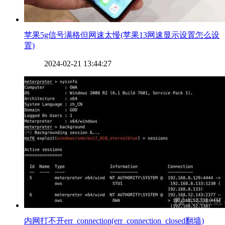
​苹果5g信号满格但网速太慢(苹果13网速显示设置怎么设
置)
2024-02-21 13:44:27
​内网打不开err_connection(err_connection_closed翻墙)