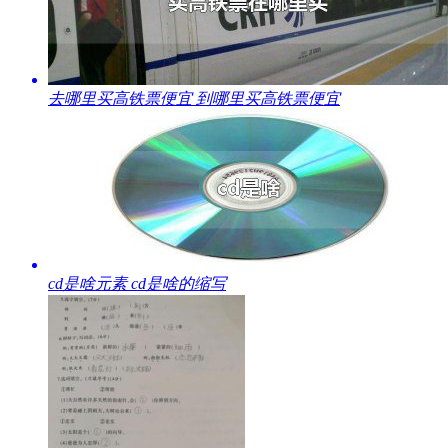
​去哪里买高铁票便宜 到哪里买高铁票便宜
​cd是啥元素 cd是啥的缩写