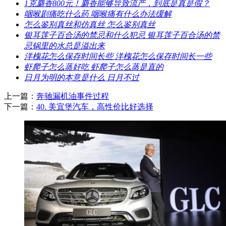
​1克麝香800元！麝香能够导致流产，到底是真是假？
​咽喉剧痛吃什么药 咽喉痛有什么办法缓解
​怎么鉴别真丝和仿真丝 怎么鉴别真丝
​银耳莲子百合汤的禁忌和什么犯忌 银耳莲子百合汤的禁
忌锅里的水总是溢出来
​洋槐花怎么保存时间长些 洋槐花怎么保存时间长一些
​虾爬子怎么蒸好吃 虾爬子怎么蒸是直的
​日月为明的本意是什么 日月不过
上一篇：
​奔驰漏机油事件过程
下一篇：
​40. 美宜堡汽车，高性价比好选择