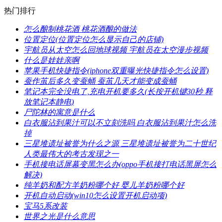
热门排行
​怎么酿制桃花酒 桃花酒酿的做法
​位置定位(位置定位怎么显示自己的店铺)
​宇航员从太空怎么回地球视频 宇航员在太空漫步视频
​什么是娃娃亲啊
​苹果手机快捷指令(iphone双重曝光快捷指令怎么设置)
​蚕作茧后多久变蚕蛹 蚕茧几天才能变成蚕蛹
​笔记本完全没电了,充电开机要多久(长按开机键30秒 释
放笔记本静电)
​尸陀林的寓意是什么
​白衣服沾到果汁可以不立刻洗吗 白衣服沾到果汁怎么洗
掉
​三星堆遗址被誉为什么之源 三星堆遗址被誉为二十世纪
人类最伟大的考古发现之一
​手机接电话屏幕变黑怎么办(oppo手机接打电话黑屏怎么
解决)
​纯羊奶和配方羊奶粉哪个好 婴儿羊奶粉哪个好
​开机自动启动(win10怎么设置开机启动项)
​宝马5系改装
​世界之光是什么意思