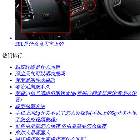
​SEL是什么意思车上的
热门排行
​粘胶纤维是什么面料
​浮尘天气可以晒衣服吗
​菠萝是寒性水果吗
​哈密瓜能放多久
​苹果5g信号满格但网速太慢(苹果13网速显示设置怎么设
置)
​板栗储藏方法
​手机上的5g开关不见了怎么办视频(手机上的5g开关不见
了怎么办视频教程)
​鲜冬虫夏草怎么保存 冬虫夏草要怎么保存
​摩尔人是哪国人
​浙江横店和北京横店有什么区别