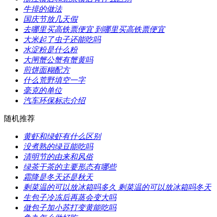
​牛排的做法
​国庆节放几天假
​去哪里买高铁票便宜 到哪里买高铁票便宜
​大米起了虫子还能吃吗
​水淀粉是什么粉
​大闸蟹公蟹有蟹黄吗
​煎饼面糊配方
​什么荒野填空一字
​毫克的单位
​汽车环保标志介绍
随机推荐
​黄虾和绿虾有什么区别
​没煮熟的绿豆能吃吗
​清明节的由来和风俗
​绿茶干茶的主要形态有哪些
​霜降是冬天还是秋天
​剩菜温的可以放冰箱吗多久 剩菜温的可以放冰箱吗冬天
​生包子冷冻后再蒸会变大吗
​做包子加小苏打变黄能吃吗