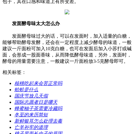
包子，其在口感和味道上有所变差。
发面酵母味太大怎么办
发面酵母味过大的话，可以在发面时，加入适量的白糖，
能够帮助酵母发酵，还会在一定程度上减少酵母的味道，一般
建议一斤面粉可加入10克白糖，也可在发面后加入小苏打或碱
面，会形成一股面香味，从而降低酵母味道，另外，发面时，
酵母的用量需要注意，一般建议一斤面粉放3-5克酵母即可。
相关标签：
​核桃吃起来会苦正常吗
​蛤蚧是什么
​国庆节放几天假
​国际志愿者日是哪天
​蜂蜜柚子茶需要冷藏吗
​冬至的来历简短
​新鲜银耳怎么处理去毒
​亡羊补牢的道理
​桃子里面长虫子的原因