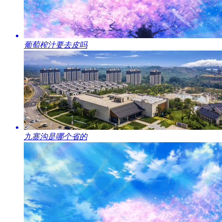
​葡萄榨汁要去皮吗
​九寨沟是哪个省的