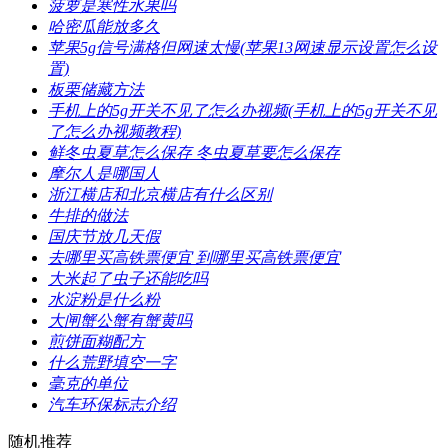
​菠萝是寒性水果吗
​哈密瓜能放多久
​苹果5g信号满格但网速太慢(苹果13网速显示设置怎么设
置)
​板栗储藏方法
​手机上的5g开关不见了怎么办视频(手机上的5g开关不见
了怎么办视频教程)
​鲜冬虫夏草怎么保存 冬虫夏草要怎么保存
​摩尔人是哪国人
​浙江横店和北京横店有什么区别
​牛排的做法
​国庆节放几天假
​去哪里买高铁票便宜 到哪里买高铁票便宜
​大米起了虫子还能吃吗
​水淀粉是什么粉
​大闸蟹公蟹有蟹黄吗
​煎饼面糊配方
​什么荒野填空一字
​毫克的单位
​汽车环保标志介绍
随机推荐