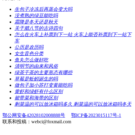
​生包子冷冻后再蒸会变大吗
​没煮熟的绿豆能吃吗
​霜降是冬天还是秋天
​关于腊八节的古诗四句
​怎么在火车上补票到下一站 火车上能否补票到下一站下
车
​公历是农历吗
​女生音色分类
​鱼丸怎么做好吃
​清明节的由来和风俗
​绿茶干茶的主要形态有哪些
​草莓是蚯蚓诞生的吗
​做包子加小苏打变黄能吃吗
​黄虾和绿虾有什么区别
​裙带菜和海带的区别
​剩菜温的可以放冰箱吗多久 剩菜温的可以放冰箱吗冬天
鄂公网安备42028102008888号
鄂ICP备2023015117号-1
联系和投稿：webci@foxmail.com