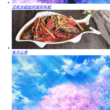
​没有冰箱如何保存年糕
​鱼怎么煮