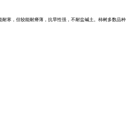
能耐寒，但较能耐瘠薄，抗旱性强，不耐盐碱土。柿树多数品种