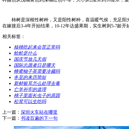
柿树是深根性树种，又是阳性树种，喜温暖气侯，充足阳
在嫁接后3-4年开始结果，10-12年达盛果期，实生树则5-7龄
相关标签：
​核桃吃起来会苦正常吗
​蛤蚧是什么
​国庆节放几天假
​国际志愿者日是哪天
​蜂蜜柚子茶需要冷藏吗
​冬至的来历简短
​新鲜银耳怎么处理去毒
​亡羊补牢的道理
​桃子里面长虫子的原因
​松茸可以生吃吗
上一篇：
​深圳火车站在哪里
下一篇：
​书读百遍的下一句