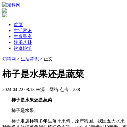
首页
生活常识
生肖星座
娱乐八卦
饮食旅游
知科网
>
生活常识
> 正文
​柿子是水果还是蔬菜
2024-04-22 08:18
来源：网络
点击：
238
柿子是水果还是蔬菜
柿子是水果。
柿子隶属柿科多年生落叶果树，原产我国。我国五大水果
种颜色从浅橘黄色到深橘红色不等，大小从2厘米到10厘米，重量