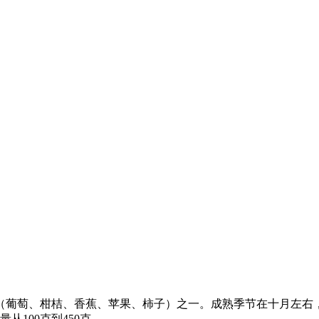
（葡萄、柑桔、香蕉、苹果、柿子）之一。成熟季节在十月左右
从100克到450克。