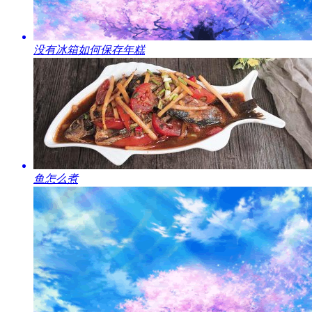
​没有冰箱如何保存年糕
​鱼怎么煮