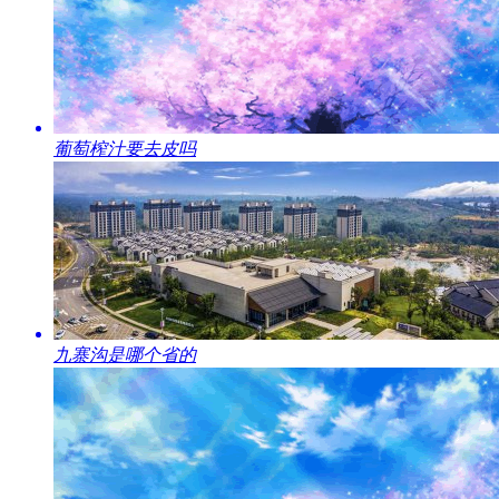
​葡萄榨汁要去皮吗
​九寨沟是哪个省的