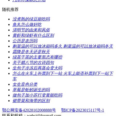
随机推荐
​没煮熟的绿豆能吃吗
​鱼丸怎么做好吃
​清明节的由来和风俗
​黄虾和绿虾有什么区别
​公历是农历吗
​剩菜温的可以放冰箱吗多久 剩菜温的可以放冰箱吗冬天
​霜降是冬天还是秋天
​绿茶干茶的主要形态有哪些
​关于腊八节的古诗四句
​生包子冷冻后再蒸会变大吗
​怎么在火车上补票到下一站 火车上能否补票到下一站下
车
​女生音色分类
​草莓是蚯蚓诞生的吗
​做包子加小苏打变黄能吃吗
​裙带菜和海带的区别
鄂公网安备42028102008888号
鄂ICP备2023015117号-1
联系和投稿：webci@foxmail.com