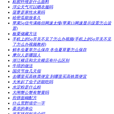
​粘胶纤维是什么面料
​浮尘天气可以晒衣服吗
​菠萝是寒性水果吗
​哈密瓜能放多久
​苹果5g信号满格但网速太慢(苹果13网速显示设置怎么设
置)
​板栗储藏方法
​手机上的5g开关不见了怎么办视频(手机上的5g开关不见
了怎么办视频教程)
​鲜冬虫夏草怎么保存 冬虫夏草要怎么保存
​摩尔人是哪国人
​浙江横店和北京横店有什么区别
​牛排的做法
​国庆节放几天假
​去哪里买高铁票便宜 到哪里买高铁票便宜
​大米起了虫子还能吃吗
​水淀粉是什么粉
​大闸蟹公蟹有蟹黄吗
​煎饼面糊配方
​什么荒野填空一字
​毫克的单位
​汽车环保标志介绍